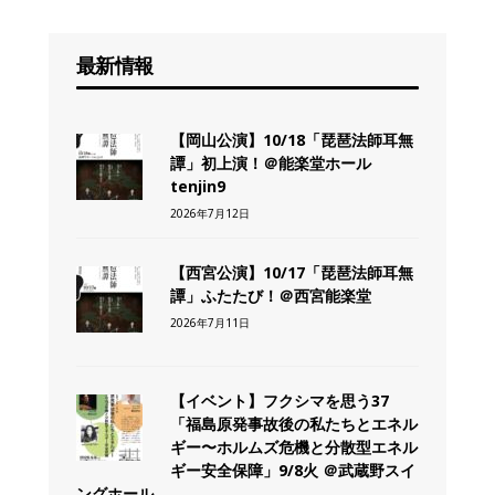
最新情報
【岡山公演】10/18「琵琶法師耳無
譚」初上演！＠能楽堂ホール
tenjin9
2026年7月12日
【西宮公演】10/17「琵琶法師耳無
譚」ふたたび！＠西宮能楽堂
2026年7月11日
【イベント】フクシマを思う37
「福島原発事故後の私たちとエネル
ギー〜ホルムズ危機と分散型エネル
ギー安全保障」9/8火 ＠武蔵野スイ
ングホール