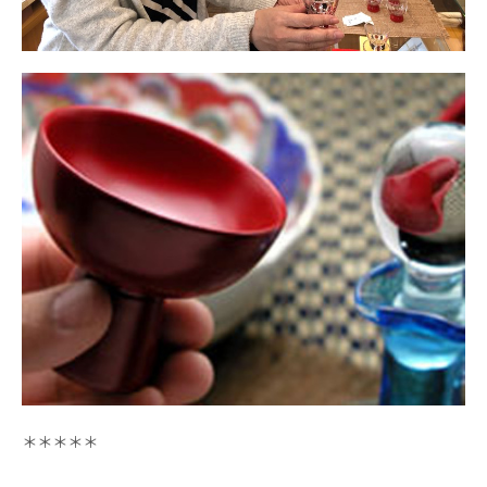
＊＊＊＊＊