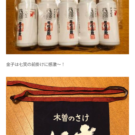
金子は七笑の前掛けに感激〜！