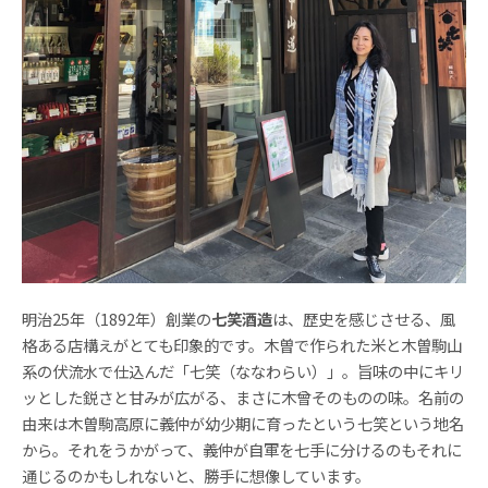
明治25年（1892年）創業の
七笑酒造
は、歴史を感じさせる、風
格ある店構えがとても印象的です。木曽で作られた米と木曽駒山
系の伏流水で仕込んだ「七笑（ななわらい）」。旨味の中にキリ
ッとした鋭さと甘みが広がる、まさに木曾そのものの味。名前の
由来は木曽駒高原に義仲が幼少期に育ったという七笑という地名
から。それをうかがって、義仲が自軍を七手に分けるのもそれに
通じるのかもしれないと、勝手に想像しています。