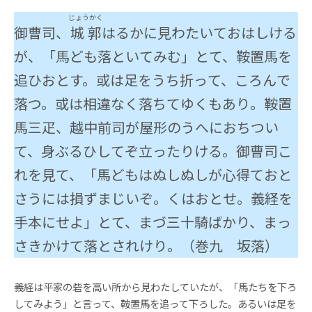
じょうかく
御曹司、
城郭
はるかに見わたいておはしける
が、「馬ども落といてみむ」とて、鞍置馬を
追ひおとす。或は足をうち折って、ころんで
落つ。或は相違なく落ちてゆくもあり。鞍置
馬三疋、越中前司が屋形のうへにおちつい
て、身ぶるひしてぞ立ったりける。御曹司こ
れを見て、「馬どもはぬしぬしが心得ておと
さうには損ずまじいぞ。くはおとせ。義経を
手本にせよ」とて、まづ三十騎ばかり、まっ
さきかけて落とされけり。
（巻九 坂落）
義経は平家の砦を高い所から見わたしていたが、「馬たちを下ろ
してみよう」と言って、鞍置馬を追って下ろした。あるいは足を