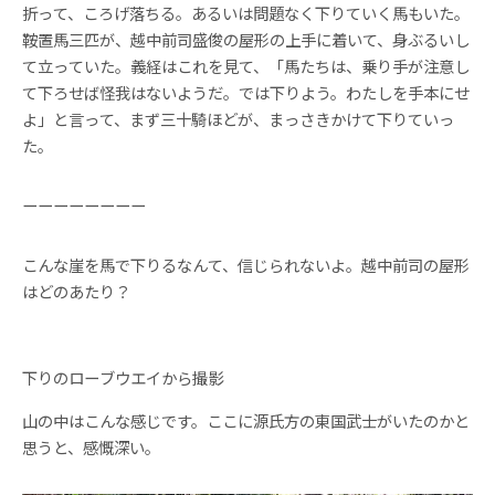
折って、ころげ落ちる。あるいは問題なく下りていく馬もいた。
鞍置馬三匹が、越中前司盛俊の屋形の上手に着いて、身ぶるいし
て立っていた。義経はこれを見て、「馬たちは、乗り手が注意し
て下ろせば怪我はないようだ。では下りよう。わたしを手本にせ
よ」と言って、まず三十騎ほどが、まっさきかけて下りていっ
た。
ーーーーーーーー
こんな崖を馬で下りるなんて、信じられないよ。越中前司の屋形
はどのあたり？
下りのローブウエイから撮影
山の中はこんな感じです。ここに源氏方の東国武士がいたのかと
思うと、感慨深い。