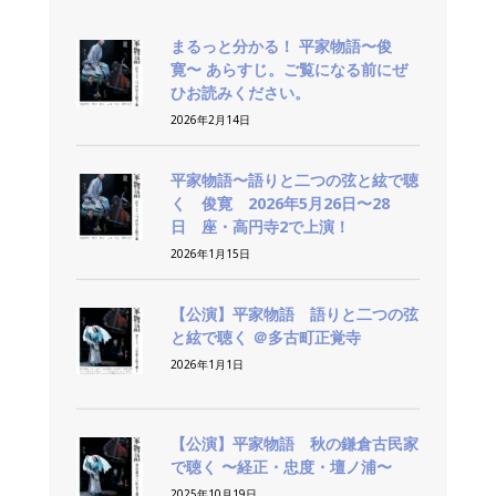
まるっと分かる！ 平家物語〜俊
寛〜 あらすじ。ご覧になる前にぜ
ひお読みください。
2026年2月14日
平家物語〜語りと二つの弦と絃で聴
く 俊寛 2026年5月26日〜28
日 座・高円寺2で上演！
2026年1月15日
【公演】平家物語 語りと二つの弦
と絃で聴く ＠多古町正覚寺
2026年1月1日
【公演】平家物語 秋の鎌倉古民家
で聴く 〜経正・忠度・壇ノ浦〜
2025年10月19日