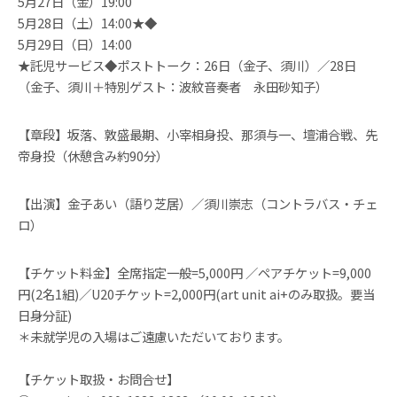
5月27日（金）19:00
5月28日（土）14:00★◆
5月29日（日）14:00
★託児サービス◆ポストトーク：26日（金子、須川）／28日
（金子、須川＋特別ゲスト：波紋音奏者 永田砂知子）
【章段】坂落、敦盛最期、小宰相身投、那須与一、壇浦合戦、先
帝身投（休憩含み約90分）
【出演】金子あい（語り芝居）／須川崇志（コントラバス・チェ
ロ）
【チケット料金】全席指定一般=5,000円 ／ペアチケット=9,000
円(2名1組)／U20チケット=2,000円(art unit ai+のみ取扱。要当
日身分証)
＊未就学児の入場はご遠慮いただいております。
【チケット取扱・お問合せ】