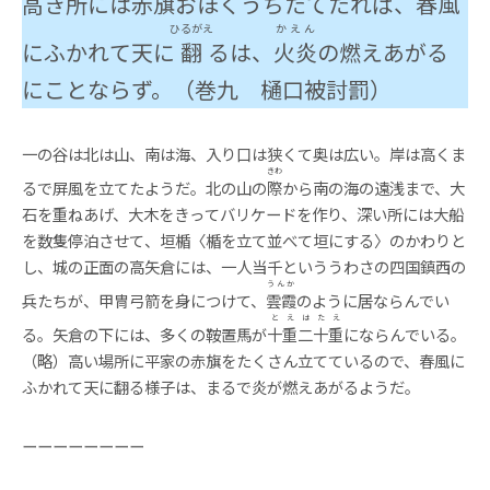
高き所には赤旗おほくうちたてたれば、
春風
ひるがえ
かえん
にふかれて天に
翻
るは、
火炎
の燃えあがる
にことならず。（巻九 樋口被討罰）
一の谷は北は山、南は海、入り口は狭くて奥は広い。岸は高くま
きわ
るで屏風を立てたようだ。北の山の
際
から南の海の遠浅まで、大
石を重ねあげ、大木をきってバリケードを作り、深い所には大船
を数隻停泊させて
、
垣楯〈楯を立て並べて垣にする〉のかわりと
し、城の正面の高矢倉には、一人当千といううわさの四国鎮西の
うんか
兵たちが、甲冑弓箭を身につけて、
雲霞
のように居ならんでい
とえ
はたえ
る。矢倉の下には、多くの鞍置馬が
十重
二十重
にならんでいる。
（略）高い場所に平家の赤旗をたくさん立てているので、春風に
ふかれて天に翻る様子は、まるで炎が燃えあがるようだ。
ーーーーーーーー