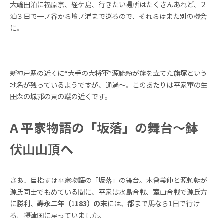
大輪田泊に福原京、経ケ島、行きたい場所はたくさんあれど、２
泊３日で一ノ谷から壇ノ浦まで巡るので、それらはまた別の機会
に。
新神戸駅の近くに“大手の大将軍”源範頼が旗を立てた
旗塚
という
地名が残っているようですが、通過～。このあたりは平家軍の生
田森の城郭の東の端の近くです。
A 平家物語の「坂落」の舞台～鉢
伏山山頂へ
さあ、目指すは平家物語の「坂落」の舞台。木曾義仲と源頼朝が
源氏同士でもめている間に、平家は水島合戦、室山合戦で源氏方
に勝利、
寿永二年（1183）の末
には、都まで馬なら1日で行け
る、摂津国に戻っていました。