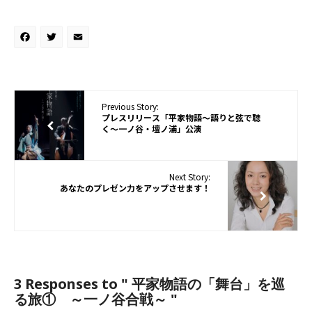
Facebook
Twitter
Email
Previous Story:
プレスリリース「平家物語〜語りと弦で聴
く〜一ノ谷・壇ノ浦」公演
Next Story:
あなたのプレゼン力をアップさせます！
3 Responses to
" 平家物語の「舞台」を巡
る旅① ～一ノ谷合戦～ "