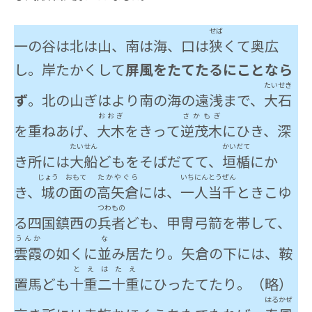
せば
一の谷は北は山、南は海、口は
狭
くて奥広
し。岸たかくして
屏風をたてたるにことなら
たいせき
ず
。北の山ぎはより南の海の遠浅まで、
大石
おおぎ
さかもぎ
を重ねあげ、
大木
をきって
逆茂木
にひき、深
たいせん
かい
だて
き所には
大船
どもをそばだてて、
垣
楯
にか
じょう
おもて
たかやぐら
いちにん
とうぜん
き、
城
の
面
の
高矢倉
には、
一人
当千
ときこゆ
つわもの
る四国鎮西の
兵者
ども、甲冑弓箭を帯して、
うんか
な
雲霞
の如くに
並
み居たり。矢倉の下には、鞍
とえ
はたえ
置馬ども
十重
二十重
にひったてたり。（略）
はるかぜ