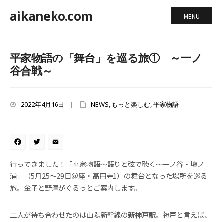
aikaneko.com
MENU
平家物語の「舞台」を巡る旅① ～一ノ
谷合戦～
2022年4月16日
|
NEWS
,
もっと楽しむ
,
平家物語
Facebook
Twitter
Email
行ってきました！「平家物語～語りと弦で聴く～一ノ谷・壇ノ
浦」（5月25～29日＠座・高円寺1）の舞台となった場所を巡る
旅。金子と野澤がぐるっとご案内します。
二人が待ち合わせたのは山陽新幹線の
新神戸駅
。神戸と言えば、