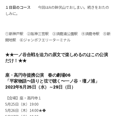
１日目のコース
今回はAの鉢伏山でおしまい。続きをおたの
しみに。
①新神戸駅 ②阪神三宮駅 ③須磨浦公園駅 ④須磨寺駅 ⑤新
開地駅 ⑥ジャンボフエリーターミナル
★★一ノ谷合戦を迫力の原文で楽しめるのはこの公演
だけ！★★
座・高円寺提携公演 春の劇場06
「平家物語〜語りと弦で聴く〜一ノ谷・壇ノ浦」
2022年5月25日（水）～29日（日）
【会場】座・高円寺１
5月25日（水）19:00
5月26日（木）14:00★◆