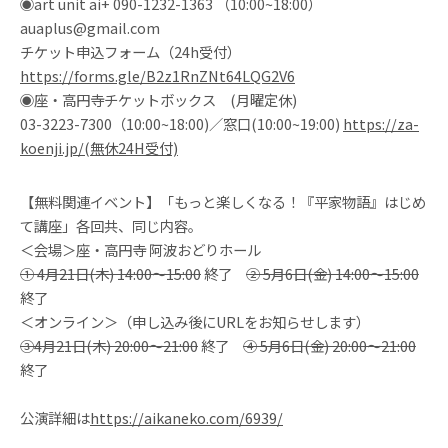
◉art unit ai+ 090-1232-1363 （10:00~18:00）
auaplus@gmail.com
チケット申込フォーム（24h受付）
https://forms.gle/B2z1RnZNt64LQG2V6
◉座・高円寺チケットボックス (月曜定休)
03-3223-7300（10:00~18:00)／窓口(10:00~19:00)
https://za-
koenji.jp/(無休24H受付)
【無料関連イベント】「もっと楽しくなる！『平家物語』はじめ
て講座」各回共、同じ内容。
＜会場＞座・高円寺 阿波おどりホール
① 4月21日(木) 14:00〜15:00
終了
② 5月6日(金) 14:00〜15:00
終了
＜オンライン＞（申し込み後にURLをお知らせします）
③4月21日(木) 20:00〜21:00
終了
④ 5月6日(金) 20:00〜21:00
終了
公演詳細は
https://aikaneko.com/6939/