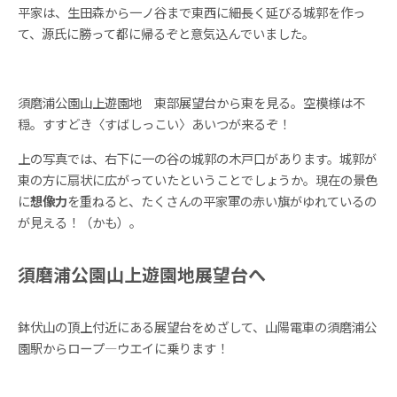
平家は、生田森から一ノ谷まで東西に細長く延びる城郭を作っ
て、源氏に勝って都に帰るぞと意気込んでいました。
須磨浦公園山上遊園地 東部展望台から東を見る。空模様は不
穏。すすどき〈すばしっこい〉あいつが来るぞ！
上の写真では、右下に一の谷の城郭の木戸口があります。城郭が
東の方に扇状に広がっていたということでしょうか。現在の景色
に
想像力
を重ねると、たくさんの平家軍の赤い旗がゆれているの
が見える！（かも）。
須磨浦公園山上遊園地展望台へ
鉢伏山の頂上付近にある展望台をめざして、山陽電車の須磨浦公
園駅からロープ―ウエイに乗ります！