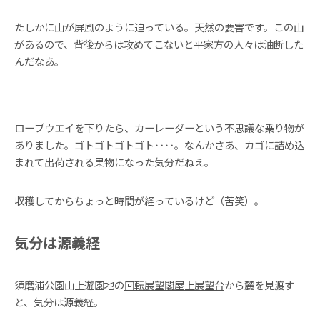
たしかに山が屏風のように迫っている。天然の要害です。この山
があるので、背後からは攻めてこないと平家方の人々は油断した
んだなあ。
ローブウエイを下りたら、カーレーダーという不思議な乗り物が
ありました。ゴトゴトゴトゴト‥‥。なんかさあ、カゴに詰め込
まれて出荷される果物になった気分だねえ。
収穫してからちょっと時間が経っているけど（苦笑）。
気分は源義経
須磨浦公園山上遊園地の
回転展望閣屋上展望台
から麓を見渡す
と、気分は源義経。