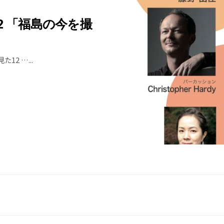
 「福島の今を撮
」
た12 …
...