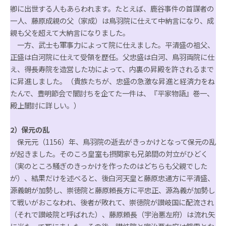
卿に出世する人もあらわれます。たとえば、鹿谷事件の首謀者の
一人、藤原成親の父（家成）は鳥羽院に仕えて中納言になり、成
親も父を超えて大納言になりました。
一方、武士も軍事力によって院に仕えました。平清盛の祖父、
正盛は白河院に仕えて受領を歴任。父忠盛は白河、鳥羽両院に仕
え、得長寿院を造営した功によって、内裏の昇殿を許されるまで
に昇進しました。（貴族たちが、忠盛の急激な昇進と経済力をね
たんで、豊明節会で闇討ちを企てた一件は、『平家物語』巻一、
殿上闇討に詳しい。）
2）保元の乱
保元元（1156）年、鳥羽院の逝去がきっかけとなって保元の乱
が起きました。そのころ皇室も摂関家も兄弟間の対立がひどく
（実のところ騒ぎのきっかけを作ったのはどちらも父親でした
が）、結果だけを述べると、後白河天皇と藤原忠通方に平清盛、
源義朝が加勢し、崇徳院と藤原頼長方に平忠正、源為義が加勢し
て戦いがおこなわれ、後者が敗れて、崇徳院が讃岐国に配流され
（それで讃岐院と呼ばれた）、藤原頼長（宇治悪左府）は流れ矢