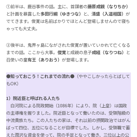
①前半は、鹿谷事件の話。主に、首謀者の
藤原成親（なりちか）
と計画を暴露した
多田行綱（ゆきつな）
と、
清盛（入道相国）
が
でてきます。俊寛は名前ばかりでほとんど登場しませんので寝ち
ゃっても大丈夫。
②後半は、鬼界ヶ島にながされた俊寛が置いていかれて亡くなる
までの話。ここから大事。
俊寛
と成親の息子
成経（なりつね）
と
召使いの童
有王（ありおう）
が登場します。
●
知っておこう！これまでの流れ●
（ややこしかったらとばして
もOK）
1）院近臣と呼ばれる人たち
白河院による院政開始（1086年）により、院（上皇）は国政
の主導権を握りました。院近臣となって働いたのは、受領階級の
中流貴族たち。この人たちの家は、それ以前の摂関政治ではがん
ばって四位、五位になることが目標でした。しかし、受領職で蓄
えた潤沢な資金を使って、院の手足となって働き、三位以上の公