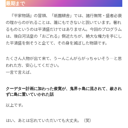
最期まで
『平家物語』の冒頭、「祇園精舎」では、諸行無常・盛者必衰
の理からのがれることは、誰にもできないと説いています。奢れ
るものというのは平清盛だけではありません。今回のプログラム
は、後白河法皇の「おごれる」側近たちが、絶大な権力を手にし
た平清盛を倒そうと企てて、その身を滅ぼした物語です。
たくさん人物が出て来て、うーんこんがらがっちゃいそう…と思
われた方、安心してください。
一言で言えば、
クーデター計画に加わった俊寛が、鬼界ヶ島に流されて、赦され
ずに島に置いていかれた話
以上です。
はい、あとは忘れていただいても大丈夫。（笑）