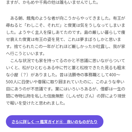
ますが、かもめや千鳥の他は誰もいませんでした。
ある朝、餓鬼のような者が向こうからやってきました。有王が
尋ねると「わしこそ、それだ」と俊寛は気をうしなってしまいま
した。ようやく主人を探しあてたのです。島の厳しい暮らしで痩
せ衰えた俊寛は有王の姿を見て、これは夢まぼろしかと思いま
す。捨てられたこの一年がどれほど厳しかったか吐露し、我が家
へ行こうといいます。
こんな状況でも家を持ってるのかと不思議に思いながらついて
いくと、松がひとむらある中に竹と葦と松枝できたた見るも粗末
な小屋（？）がありました。昔は法勝寺の事務職として400〜
500人に召使いや眷属に取り囲まれていたのに、このような辛い
目にあうのが不思議です。業にはいろいろあるが、僧都は一生の
間に寺物仏物を私した信施無慙（しんぜむざん）の罪により現世
で報いを受けたと思われました。
さらに詳しく → 鑑賞ガイド④ 救いのものがたり