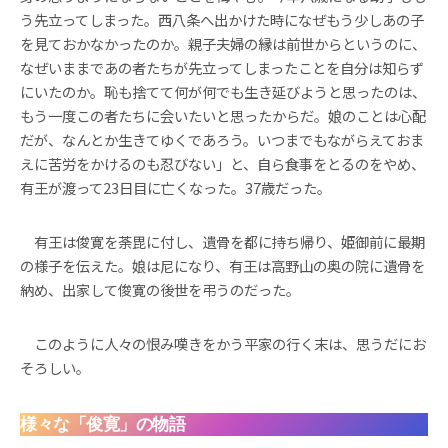
う先立ってしまった。西八条へ出かけた時になぜもう少しあの子
を見ておかなかったのか。親子夫婦の縁は前世からというのに、
なぜいままであの者たちが先立ってしまったことを自分は知らず
にいたのか。恥も捨てて何が何でも生き延びようと思ったのは、
もう一度この者たちに会いたいと思ったからだ。娘のことは心配
だが、なんとか生きてゆくであろう。いつまでもながらえておま
えに苦労をかけるのも忍びない」と、自ら食事をとるのをやめ、
有王が渡って23日目に亡くなった。37歳だった。
有王は俊寛を荼毘に付し、遺骨を都に持ち帰り、姫御前に最期
の様子を伝えた。娘は尼になり、有王は高野山の奥の院に遺骨を
納め、出家して俊寛の後世を弔うのだった。
このように人々の恨み嘆きをかう平家の行く末は、思うだにお
そろしい。
様々な「俊寛」の物語