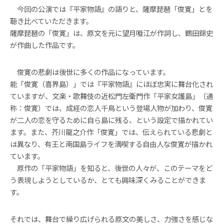
今回の公演では『平家物語』の語りと、薩摩琵琶「俊寛」とを
聴き比べていただきます。
薩摩琵琶の「俊寛」は、原文を元に望月唖江が作詞し、鶴田錦史
が作曲した作品です。
俊寛の悲劇は後世に多くの作品になっています。
能「俊寛（喜界島）」では『平家物語』にほぼ忠実に舞台化され
ていますが、文楽・歌舞伎の近松門左衛門作「平家女護島」（通
称：俊寛）では、成経の恋人千鳥という登場人物が加わり、俊寛
が二人の恋を守るために自ら島に残る、という設定で描かれてい
ます。また、芥川龍之介作「俊寛」では、伝えられている悲劇と
は異なり、有王と南国島ライフを満喫する自由人な俊寛が描かれ
ています。
原作の「平家物語」を知ると、後世の人々が、このテーマをど
う表現しようとしているか、とても興味深くみることができま
す。
それでは、舞台で繰り広げられる原文の美しさ、力強さを感じな