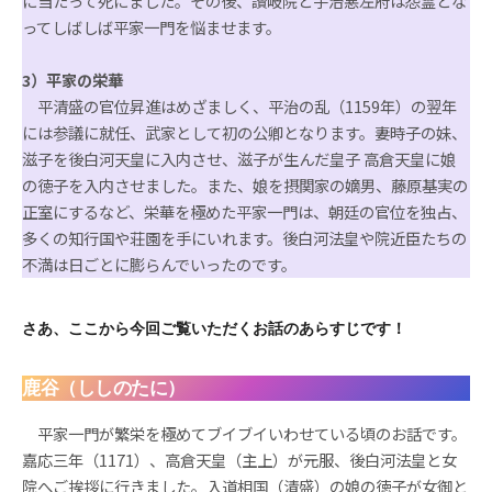
に当たって死にました。その後、讃岐院と宇治悪左府は怨霊とな
ってしばしば平家一門を悩ませます。
3）平家の栄華
平清盛の官位昇進はめざましく、平治の乱（1159年）の翌年
には参議に就任、武家として初の公卿となります。妻時子の妹、
滋子を後白河天皇に入内させ、滋子が生んだ皇子 高倉天皇に娘
の徳子を入内させました。また、娘を摂関家の嫡男、藤原基実の
正室にするなど、栄華を極めた平家一門は、朝廷の官位を独占、
多くの知行国や荘園を手にいれます。後白河法皇や院近臣たちの
不満は日ごとに膨らんでいったのです。
さあ、ここから今回ご覧いただくお話のあらすじです！
鹿谷（ししのたに）
平家一門が繁栄を極めてブイブイいわせている頃のお話です。
嘉応三年（1171）、高倉天皇（主上）が元服、後白河法皇と女
院へご挨拶に行きました。入道相国（清盛）の娘の徳子が女御と