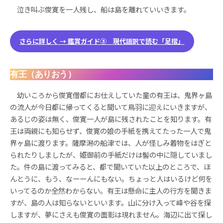
泣き叫ぶ俊寛を一人残し、船は島を離れていいきます。
さらに詳しく → 鑑賞ガイド③ 現代語訳で読む「足摺」
有王（ありおう）
幼いころから俊寛僧都にお仕えしていた童の有王は、鬼界ヶ島
の流人が今日都に帰ってくると聞いて鳥羽に迎えにいきますが、
あるじの姿は無く、俊寛一人が島に残されたことを知ります。有
王は両親にも知らせず、俊寛の娘の手紙を携えてたった一人で鬼
界ヶ島に渡ります。薩摩潟の船津では、人が怪しみ着物をはぎと
られたりしましたが、姫御前の手紙だけは髻の中に隠していまし
た。件の島に渡ってみると、都で聞いていた以上のところで、ほ
んとうに、もう、なーーんにもない。ちょっと人はいるけど何を
いってるのか全然わからない。有王は懸命に主人の行方を聞きま
すが、島の人は知らないといいます。山に分け入って峰や谷を探
しますが、夢にさえも俊寛の面影は現れません。海辺に出て探し