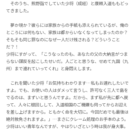
そのうち、熊野詣でしていた少将（成経）と康頼入道ももどっ
てきました。
夢か現か？彼らには家族からの手紙も添えられているが、俺の
ところには何もない、家族は都からいなくなってしまったのか？
そもそも同じ罪なのになぜ一人だけ残される？どういうこと
だ？！
少将にすがって、「こうなったのも、あなたの父の大納言がつま
らない謀反を起こしたせいだ。人ごとと思うな、せめて九国（九
州）まで連れていってくれ」と身悶えします。
これを聞いた少将「お気持ちわかります…私もお連れしたいで
すよ。でも、お使いの人はダメって言うし、許可なく三人で島を
でるのは、まずいと思うんですよ。だから、まず私が先に都へ戻
って、人々に根回しして、入道相国のご機嫌も伺ってからお迎え
を差し上げますから。ともかく命を大切に。今回だめでも最後は
絶対赦免されますよ。」…まさにクレーム処理のお手本のよう。
少将はいい青年なんですが、やはりいざという時は我が身大事。