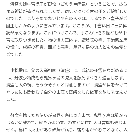
清盛の娘中宮徳子が御悩（ごのう＝病気）ということで、あら
ゆる祈祷が捧げられましたが、病気ではなく帝の子をご懐妊した
のでした。こりゃめでたいと平家の人々は、まるでもう皇子がご
誕生したかのように喜んでいます。ところが、中宮は日に日に体
調が悪くなります。これにつけこんで、手ごわい物の怪どもが中
宮に取りつきました。物の怪の正体は、讃岐院の霊、宇治悪左府
の憶念、成親の死霊、西光の悪霊、鬼界ヶ島の流人どもの生霊な
どでした。
小松殿は、父の入道相国（清盛）に、成親の死霊をなだめるに
は、丹波少将成経ら鬼界ヶ島の流人を赦免すべきと進言します。
清盛も人の親、そうかそうかと同意しますが、清盛が目をかけて
やったにも関わらず自分の山荘で密議をした俊寛を赦しませんで
した。
赦文を携えたお使いが鬼界ヶ島につきます。鬼界ヶ島は都から
はるかに離れて、船もかよわず、わずかに住む人は言葉も通じま
せん。島には火山があり硫黄が満ち、雷や雨がやむことなく、人