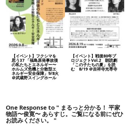
【イベント】フクシマを
【イベント】戦後80年プ
思う37 「福島原発事故後
ロジェクトVol.2 朗読劇
の私たちとエネルギー〜
「この子たちの夏」を読
ホルムズ危機と分散型エ
む 8/19 ＠吉祥寺光専寺
ネルギー安全保障」9/8火
＠武蔵野スイングホール
One Response to
" まるっと分かる！ 平家
物語〜俊寛〜 あらすじ。ご覧になる前にぜひ
お読みください。 "