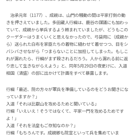
治承元年（1177）、成親は、山門の騒動の間は平家打倒の動
きを押さえていました。多田蔵人行綱は、鹿谷の謀議にも加わっ
ていて、成親から挙兵するよう頼まれていましたが、どうもこの
クーデターはうまくいくと思えなかったので、弓袋用に（成親か
ら）送られた白布を家臣たちの着物に縫わせて着せつつ、目をシ
バシバさせながら「つまらないことに加担してしまった。もしこ
れが漏れたら、行綱がまず殺されるだろう。人から漏れる前に返
り忠して生きながらえよう」と、同年5月29日の夜更けに、入道
相国（清盛）の邸に出かけて計画をすべて暴露します。
行綱「最近、院の方々が軍兵を準備しているのをどうお聞きにな
っていますか？」
入道「それは比叡山を攻めるためと聞いている」
行綱「いえいえ！そうではなくて、平家一門を攻めるためです
よ！」
入道「それを法皇もご存知なのか？」
行綱「もちろんです。成親卿も院宣といって兵を集めていま