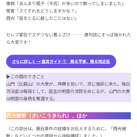
康頼「あんまり瓶子（平氏）が多いので酔ってしまいました」
俊寛「さてそれをどうしますかな？」
西光「首をとるに越したことはない」
セレブ宴会でエゲツない悪ふざけ………週刊誌にすっぱ抜かれた
ら大変です！
さらに詳しく → 鑑賞ガイド ① 驕る平家、驕る院近臣
▶︎この間のできごと
山門（比叡山）の大衆が、神輿を担いで、京に強訴に来た。後白
河法皇は報復として、座主の明雲の流罪を命じるが、山門の大衆
は明雲の身柄を奪還する。
西光被斬（さいこうきられ）、ほか
（この部分は、鹿谷事件の経緯をお伝えするために、「西光被
斬」などいくつかの章段から抜粋構成しました。）