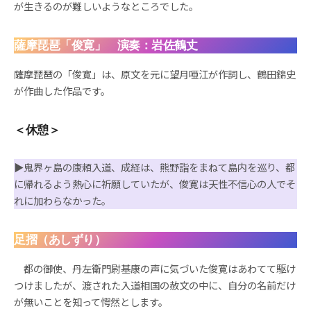
が生きるのが難しいようなところでした。
薩摩琵琶「俊寛」 演奏：岩佐鶴丈
薩摩琵琶の「俊寛」は、原文を元に望月唖江が作詞し、鶴田錦史
が作曲した作品です。
＜休憩＞
▶︎鬼界ヶ島の康頼入道、成経は、熊野詣をまねて島内を巡り、都
に帰れるよう熱心に祈願していたが、俊寛は天性不信心の人でそ
れに加わらなかった。
足摺（あしずり）
都の御使、丹左衛門尉基康の声に気づいた俊寛はあわてて駆け
つけましたが、渡された入道相国の赦文の中に、自分の名前だけ
が無いことを知って愕然とします。