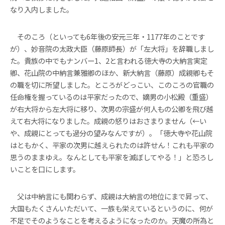
なり入内しました。
そのころ（といっても6年後の安元三年・1177年のことです
が）、妙音院の太政大臣（藤原師長）が「左大将」を辞職しまし
た。貴族の中でもナンバー1、2と言われる徳大寺の大納言実定
卿、花山院の中納言兼雅卿のほか、新大納言（藤原）成親卿もそ
の職を切に所望しました。ところがどっこい、このころの官職の
任命権を握っているのは平家だったので、嫡男の小松殿（重盛）
が右大将から左大将に移り、次男の宗盛が何人もの公卿を飛び越
えて右大将になりました。成親の怒りはおさまりません（←い
や、成親にとっても過分の望みなんですが）。「徳大寺や花山院
はともかく、平家の次男に越えられたのは許せん！これも平家の
思うのままゆえ。なんとしても平家を滅ぼしてやる！」と恐ろし
いことを口にします。
父は中納言にも関わらず、成親は大納言の地位にまで昇って、
大国もたくさんいただいて、一族も栄えているというのに、何が
不足でそのようなことを考えるようになったのか。天魔の所為と