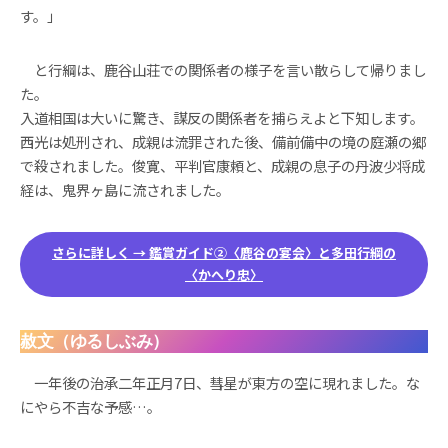
す。」
と行綱は、鹿谷山荘での関係者の様子を言い散らして帰りまし
た。
入道相国は大いに驚き、謀反の関係者を捕らえよと下知します。
西光は処刑され、成親は流罪された後、備前備中の境の庭瀬の郷
で殺されました。俊寛、平判官康頼と、成親の息子の丹波少将成
経は、鬼界ヶ島に流されました。
さらに詳しく → 鑑賞ガイド②〈鹿谷の宴会〉と多田行綱の
〈かへり忠〉
赦文（ゆるしぶみ）
一年後の治承二年正月7日、彗星が東方の空に現れました。な
にやら不吉な予感…。