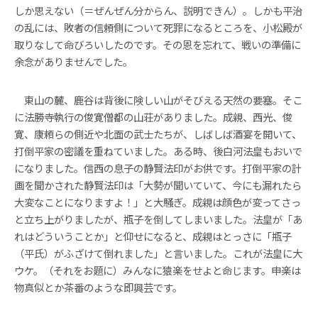
しか思えない（＝ぜんぜん分からん、説明できん）。しかも平治
の乱には、敗者の信頼側について死罪になるところを、小松殿が
取りなして命びろいしたのです。その恩を忘れて、戦いの準備に
余念がありませんでした。
東山の麓、鹿谷は背後に険しい山がそびえる天然の要塞。そこ
に法勝寺執行の俊寛僧都の山荘がありました。成親、西光、俊
寛、康頼らの側近や北面の武士たちが、しばしば酒宴を開いて、
打倒平家の密議を重ねていました。ある時、後白河法皇もおいで
になりました。信西の息子の静賢法印がお供です。打倒平家の計
画を聞かされた静賢法印は「大勢が聞いていて、今にも漏れたら
大変なことになりますよ！」と大騒ぎ。成親は顔色が変ってさっ
と立ち上がりましたが、瓶子を倒してしまいました。法皇が「あ
れはどういうことか」と仰せになると、成親はとっさに「瓶子
（平氏）がふざけて倒れました」と言いました。これが法皇に大
ウケ。（それをお題に）みんなに猿楽をせよと命じます。申楽は
物真似とか茶番のような即興芸です。