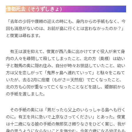
僧都死去（そうずしきょ）
「去年の少将や康頼の迎えの時にも、身内からの手紙もなく、今
回も消息がないのは、お前が島に行くとは言わなかったのか？」
と俊寛は尋ねます。
有王は涙を抑えて、俊寛が西八条に出かけてすぐ役人が来て身
内の人々を尋問して殺してしまったこと、北の方（奥様）は幼い
子と鞍馬の奥に隠れ住み、自分が時々お世話していたこと、幼い
方は父を恋しがって「鬼界ヶ島へ連れていって」と駄々をこねて
いたが、去る2月に痘瘡（もがさ＝天然痘）で亡くなったこと、
北の方も心労が重なって亡くなったことなどを話し、姫御前から
の手紙を渡しました。
その手紙の奥には「男だったら父上のいらっしゃる島へも行く
のに。有王を共に急いで上京なさってください」とあった。俊寛
は十二歳になる娘の手紙の無邪気さ頼りなさをひどく案じ、我が
身の思うようにならないことを悔やむ。今年六歳になる幼子もも