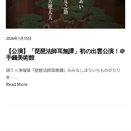
2026年1月15日
【公演】「琵琶法師耳無譚」初の出雲公演！＠
手錢美術館
語り×浄瑠璃『琵琶法師耳無譚』みみなしほういちものがたり
赤 …
...
Read More