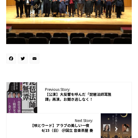
Facebook
Twitter
Email
Previous Story:
【公演】大反響を呼んだ「琵琶法師耳無
譚」再演。お聞き逃しなく！
Next Story:
【唄とウード】アラブの美しい一夜
6/15（日） ＠国立 音楽茶屋 奏