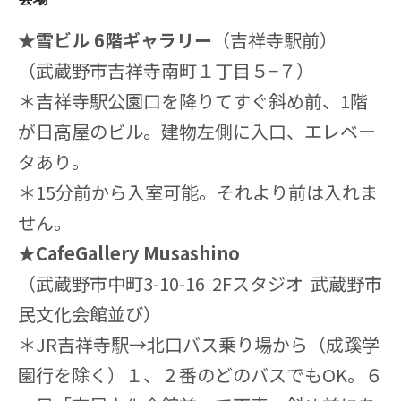
★雪ビル 6階ギャラリー
（吉祥寺駅前）
（武蔵野市吉祥寺南町１丁目５−７）
＊吉祥寺駅公園口を降りてすぐ斜め前、1階
が日高屋のビル。建物左側に入口、エレベー
タあり。
＊15分前から入室可能。それより前は入れま
せん。
★CafeGallery Musashino
（武蔵野市中町3-10-16 2Fスタジオ 武蔵野市
民文化会館並び）
＊JR吉祥寺駅→北口バス乗り場から（成蹊学
園行を除く）１、２番のどのバスでもOK。６