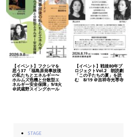
【イベント】フクシマを
【イベント】戦後80年プ
思う37 「福島原発事故後
ロジェクトVol.2 朗読劇
の私たちとエネルギー〜
「この子たちの夏」を読
ホルムズ危機と分散型エ
む 8/19 ＠吉祥寺光専寺
ネルギー安全保障」9/8火
＠武蔵野スイングホール
STAGE