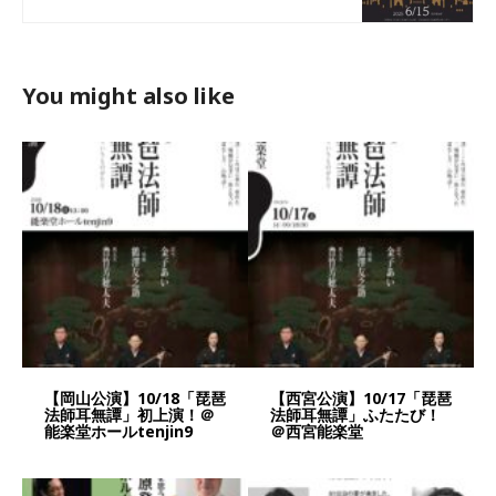
You might also like
【岡山公演】10/18「琵琶
【西宮公演】10/17「琵琶
法師耳無譚」初上演！＠
法師耳無譚」ふたたび！
能楽堂ホールtenjin9
＠西宮能楽堂