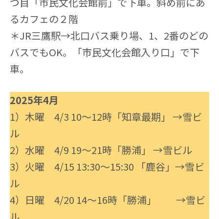
つ目「市民文化会館前」で下車。斜め前にあ
るカフェの２階
＊JR三鷹駅→北口バス乗り場、1、2番のどの
バスでもOK。「市民文化会館入り口」で下
車。
2025年4月
1）木曜 4/3 10〜12時「知章最期」 →雪ビ
ル
2）水曜 4/9 19〜21時「勝浦」 →雪ビル
3）火曜 4/15 13:30〜15:30 「鹿谷」→雪ビ
ル
4）日曜 4/20 14〜16時「勝浦」 →雪ビ
ル